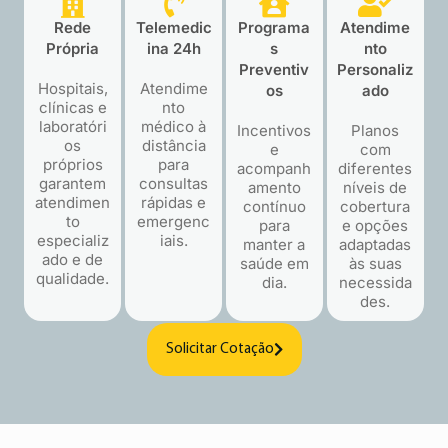
Rede
Telemedic
Programa
Atendime
Própria
ina 24h
s
nto
Preventiv
Personaliz
Hospitais,
Atendime
os
ado
clínicas e
nto
laboratóri
médico à
Incentivos
Planos
os
distância
e
com
próprios
para
acompanh
diferentes
garantem
consultas
amento
níveis de
atendimen
rápidas e
contínuo
cobertura
to
emergenc
para
e opções
especializ
iais.
manter a
adaptadas
ado e de
saúde em
às suas
qualidade.
dia.
necessida
des.
Solicitar Cotação